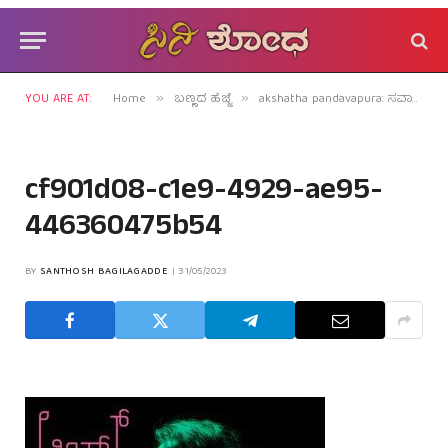
YOU ARE AT:
Home
ಬಣ್ಣದ ಹೆಜ್ಜೆ
akshatha pandavapura: ಸವಾಲಿನ ಪಾತ್ರಗಳಿಗೆ ಹಾತೊರೆಯುವ ರಂಗಪ್ರತಿಭೆ!
»
»
cf901d08-c1e9-4929-ae95-
446360475b54
BY
SANTHOSH BAGILAGADDE
31/05/2023