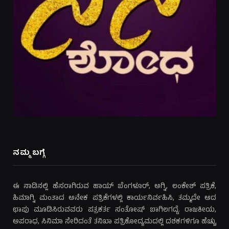
ನಮ್ಮ ಬಗ್ಗೆ
ಈ ನಾಡಿನಲ್ಲಿ ಹೆಸರಾಗಿರುವ ಹಾಯ್ ಬೆಂಗಳೂರ್, ಅಗ್ನಿ, ಲಂಕೇಶ್ ಪತ್ರಿಕೆ,
ಹಿಮಾಗ್ನಿ ಮಂತಾದ ಅನೇಕ ಪತ್ರಿಕೆಗಳಲ್ಲಿ ಕಾರ್ಯನಿರ್ವಹಿಸಿ, ತಮ್ಮದೇ ಆದ
ಛಾಪು ಮೂಡಿಸಿರುವವರು ಪತ್ರಕರ್ತ ಸಂತೋಷ್ ಬಾಗಿಲಗದ್ದೆ. ರಾಜಕೀಯ,
ಅಪರಾಧ, ಸಿನಿಮಾ ಸೇರಿದಂತೆ ತನಿಖಾ ಪತ್ರಿಕೋದ್ಯಮದಲ್ಲಿ ದಶಕಗಳಿಗೂ ಹೆಚ್ಚು