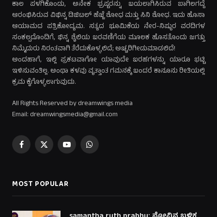
ಕಾಲ ಪಳಗಿಕೊಂಡು, ಅನೇಕ ಭ್ರಷ್ಟರನ್ನು ಬಯಲಾಗಿಸಿರುವ ಬಾಗಿಲಗದ್ದೆ
ಆರಂಭಿಸಿರುವ ವಿಭಿನ್ನ ಡಿಜಿಟಲ್ ಹೆಜ್ಜೆ ಶೋಧ ಮತ್ತು ಸಿನಿ ಶೋಧ. ಇದು ಹೊಸಾ
ಆಯಾಮದ ಪತ್ರಿಕೋದ್ಯಮ. ಸತ್ಯದ ಭೂಮಿಕೆಯ ನೇರ-ನಿಷ್ಠುರ ವರದಿಗಳ
ಸಂಕಲ್ಪದೊಂದಿಗೆ, ಭಿನ್ನ ಶೈಲಿಯ ಬರವಣಿಗೆಯ ಮೂಲಕ ಹೊಸತೊಂದು ಜಗತ್ತು
ನಿಮ್ಮೆದುರು ನಿರಂತವಾಗಿ ತೆರೆದುಕೊಳ್ಳಲಿದೆ; ಅಚ್ಚರಿಗೀಡುಮಾಡಲಿದೆ!
ಅಂದಹಾಗೆ, ಇಲ್ಲಿ ಪ್ರಕಟವಾಗೋ ಯಾವುದೇ ಬರಹಗಳನ್ನು ಯಾರೂ ಭಟ್ಟಿ
ಇಳಿಸುವಂತಿಲ್ಲ. ಅಂಥಾ ಕಳವು ವೃತ್ತಾಂತ ಗಮನಕ್ಕೆ ಬಂದರೆ ಕಾನೂನು ರೀತಿಯಲ್ಲಿ
ಕ್ರಮ ಕೈಗೊಳ್ಳಲಾಗುವುದು.
All Rights Reserved by dreamwings media
Email: dreamwingsmedia@gmail.com
Facebook
X
YouTube
WhatsApp
(Twitter)
MOST POPULAR
samantha ruth prabhu: ನೋವಿನ ಬಳಿಕ