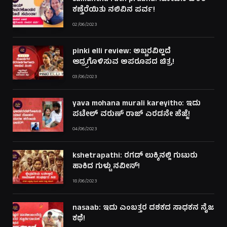
ಕಣ್ತೆರೆಯಿತು ನಲಿವಿನ ಪರ್ವ!
02/06/2023
pinki elli review: ಅಬ್ಬರವಿಲ್ಲದೆ
ಆದ್ರ್ರಗೊಳಿಸುವ ಅಪರೂಪದ ಚಿತ್ರ!
03/06/2023
yava mohana murali kareyitho: ಇದು
ಪಟೇಲ್ ವರುಣ್ ರಾಜ್ ಎರಡನೇ ಹೆಜ್ಜೆ!
04/06/2023
kshetrapathi: ರಗಡ್ ಲುಕ್ಕಿನಲ್ಲಿ ಗುಟುರು
ಹಾಕಿದ ಗುಳ್ಟು ನವೀನ್!
18/06/2023
nasaab: ಇದು ಎಂಬತ್ತರ ದಶಕದ ಸಾಧಕನ ನೈಜ
ಕಥೆ!