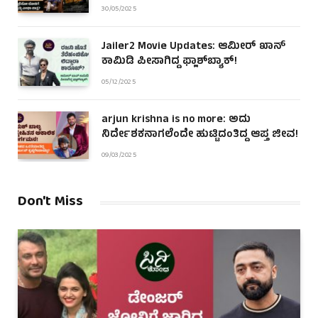
30/05/2025
Jailer2 Movie Updates: ಆಮೀರ್ ಖಾನ್
ಕಾಮಿಡಿ ಪೀಸಾಗಿದ್ದ ಫ್ಲಾಶ್‌ಬ್ಯಾಕ್!
05/12/2025
arjun krishna is no more: ಅದು
ನಿರ್ದೇಶಕನಾಗಲೆಂದೇ ಹುಟ್ಟಿದಂತಿದ್ದ ಆಪ್ತ ಜೀವ!
09/03/2025
Don't Miss