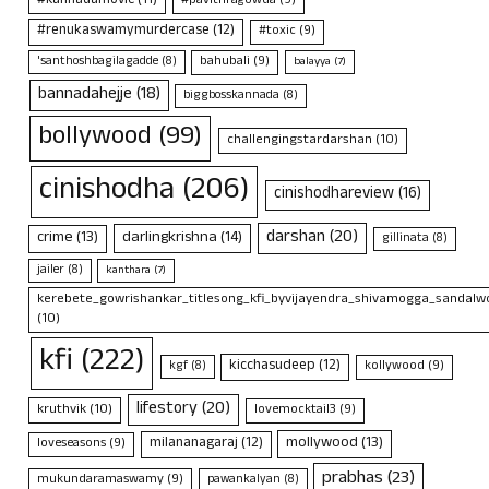
#kannadamovie
(11)
#pavithragowda
(9)
#renukaswamymurdercase
(12)
#toxic
(9)
bahubali
(9)
'santhoshbagilagadde
(8)
balayya
(7)
bannadahejje
(18)
biggbosskannada
(8)
bollywood
(99)
challengingstardarshan
(10)
cinishodha
(206)
cinishodhareview
(16)
darshan
(20)
crime
(13)
darlingkrishna
(14)
gillinata
(8)
jailer
(8)
kanthara
(7)
kerebete_gowrishankar_titlesong_kfi_byvijayendra_shivamogga_sandalwo
(10)
kfi
(222)
kicchasudeep
(12)
kollywood
(9)
kgf
(8)
lifestory
(20)
kruthvik
(10)
lovemocktail3
(9)
mollywood
(13)
milananagaraj
(12)
loveseasons
(9)
prabhas
(23)
mukundaramaswamy
(9)
pawankalyan
(8)