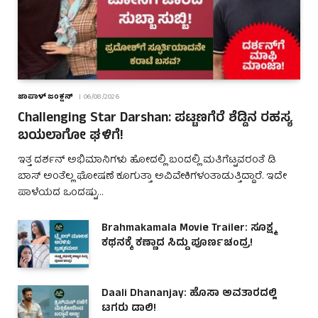
ಜಾಪಾಳ್ ಜಂಕ್ಷನ್
06/08/2026
Challenging Star Darshan: ಪಟ್ಟಣಗೆರೆ ಶೆಡ್ಡಿನ ರಹಸ್ಯ
ಬಯಲಾಗೋ ಘಳಿಗೆ!
ಇತ್ತ ದರ್ಶನ್ ಅಭಿಮಾನಿಗಳು ಹೋದಲ್ಲಿ ಬಂದಲ್ಲಿ ಮತಿಗೆಟ್ಟವರಂತೆ ಡಿ
ಬಾಸ್ ಅಂತೆಲ್ಲ ಘೋಷಣೆ ಕೂಗುತ್ತಾ ಅವಿವೇಕಿಗಳಂತಾಡುತ್ತಿದ್ದಾರೆ. ಇದೇ
ಪಾಳೆಯದ ಒಂದಷ್ಟು…
Brahmakamala Movie Trailer: ಸೂಕ್ಷ್ಮ
ಕಥನಕ್ಕೆ ಕಣ್ಣಾದ ಸಿದ್ದು ಪೂರ್ಣಚಂದ್ರ!
Daali Dhananjay: ಹೊಸಾ ಅವತಾರದಲ್ಲಿ
ಟಗರು ಡಾಲಿ!