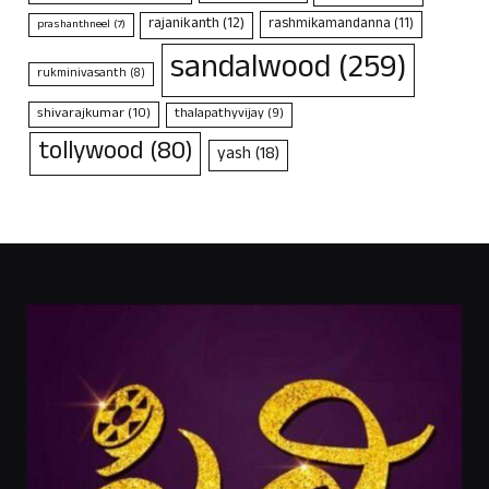
rajanikanth
(12)
rashmikamandanna
(11)
prashanthneel
(7)
sandalwood
(259)
rukminivasanth
(8)
shivarajkumar
(10)
thalapathyvijay
(9)
tollywood
(80)
yash
(18)