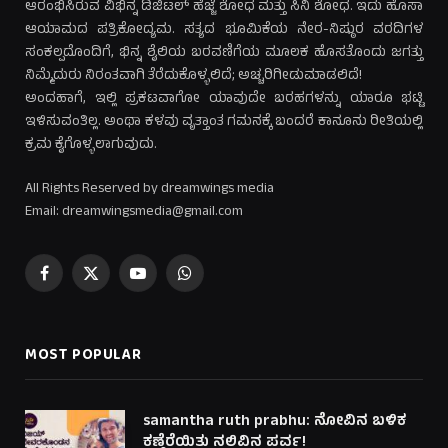
ಆರಂಭಿಸಿರುವ ವಿಭಿನ್ನ ಡಿಜಿಟಲ್ ಹೆಜ್ಜೆ ಶೋಧ ಮತ್ತು ಸಿನಿ ಶೋಧ. ಇದು ಹೊಸಾ
ಆಯಾಮದ ಪತ್ರಿಕೋದ್ಯಮ. ಸತ್ಯದ ಭೂಮಿಕೆಯ ನೇರ-ನಿಷ್ಠುರ ವರದಿಗಳ
ಸಂಕಲ್ಪದೊಂದಿಗೆ, ಭಿನ್ನ ಶೈಲಿಯ ಬರವಣಿಗೆಯ ಮೂಲಕ ಹೊಸತೊಂದು ಜಗತ್ತು
ನಿಮ್ಮೆದುರು ನಿರಂತವಾಗಿ ತೆರೆದುಕೊಳ್ಳಲಿದೆ; ಅಚ್ಚರಿಗೀಡುಮಾಡಲಿದೆ!
ಅಂದಹಾಗೆ, ಇಲ್ಲಿ ಪ್ರಕಟವಾಗೋ ಯಾವುದೇ ಬರಹಗಳನ್ನು ಯಾರೂ ಭಟ್ಟಿ
ಇಳಿಸುವಂತಿಲ್ಲ. ಅಂಥಾ ಕಳವು ವೃತ್ತಾಂತ ಗಮನಕ್ಕೆ ಬಂದರೆ ಕಾನೂನು ರೀತಿಯಲ್ಲಿ
ಕ್ರಮ ಕೈಗೊಳ್ಳಲಾಗುವುದು.
All Rights Reserved by dreamwings media
Email: dreamwingsmedia@gmail.com
Facebook
X
YouTube
WhatsApp
(Twitter)
MOST POPULAR
samantha ruth prabhu: ನೋವಿನ ಬಳಿಕ
ಕಣ್ತೆರೆಯಿತು ನಲಿವಿನ ಪರ್ವ!