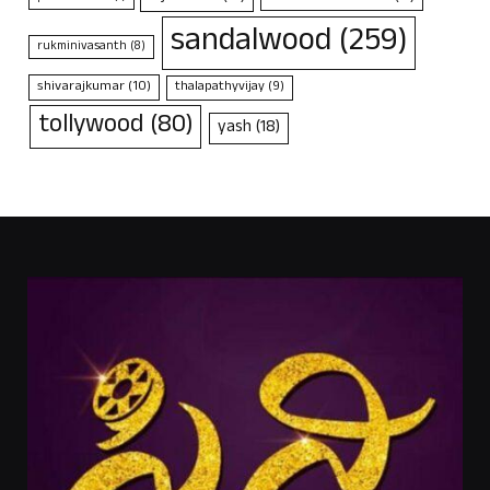
sandalwood
(259)
rukminivasanth
(8)
shivarajkumar
(10)
thalapathyvijay
(9)
tollywood
(80)
yash
(18)