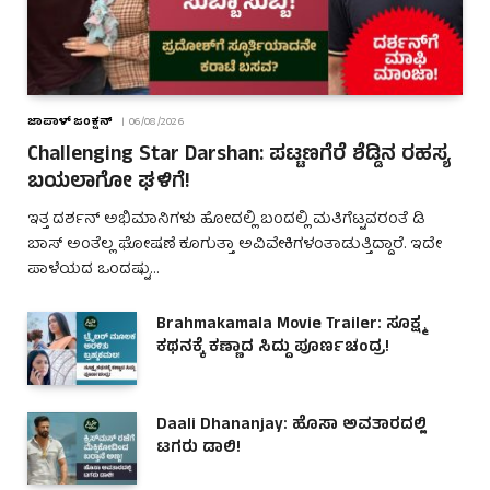
ಜಾಪಾಳ್ ಜಂಕ್ಷನ್
06/08/2026
Challenging Star Darshan: ಪಟ್ಟಣಗೆರೆ ಶೆಡ್ಡಿನ ರಹಸ್ಯ
ಬಯಲಾಗೋ ಘಳಿಗೆ!
ಇತ್ತ ದರ್ಶನ್ ಅಭಿಮಾನಿಗಳು ಹೋದಲ್ಲಿ ಬಂದಲ್ಲಿ ಮತಿಗೆಟ್ಟವರಂತೆ ಡಿ
ಬಾಸ್ ಅಂತೆಲ್ಲ ಘೋಷಣೆ ಕೂಗುತ್ತಾ ಅವಿವೇಕಿಗಳಂತಾಡುತ್ತಿದ್ದಾರೆ. ಇದೇ
ಪಾಳೆಯದ ಒಂದಷ್ಟು…
Brahmakamala Movie Trailer: ಸೂಕ್ಷ್ಮ
ಕಥನಕ್ಕೆ ಕಣ್ಣಾದ ಸಿದ್ದು ಪೂರ್ಣಚಂದ್ರ!
Daali Dhananjay: ಹೊಸಾ ಅವತಾರದಲ್ಲಿ
ಟಗರು ಡಾಲಿ!