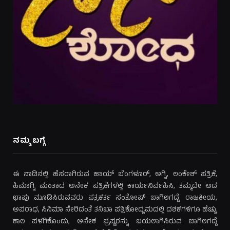
ನಮ್ಮ ಬಗ್ಗೆ
ಈ ನಾಡಿನಲ್ಲಿ ಹೆಸರಾಗಿರುವ ಹಾಯ್ ಬೆಂಗಳೂರ್, ಅಗ್ನಿ, ಲಂಕೇಶ್ ಪತ್ರಿಕೆ,
ಹಿಮಾಗ್ನಿ ಮಂತಾದ ಅನೇಕ ಪತ್ರಿಕೆಗಳಲ್ಲಿ ಕಾರ್ಯನಿರ್ವಹಿಸಿ, ತಮ್ಮದೇ ಆದ
ಛಾಪು ಮೂಡಿಸಿರುವವರು ಪತ್ರಕರ್ತ ಸಂತೋಷ್ ಬಾಗಿಲಗದ್ದೆ. ರಾಜಕೀಯ,
ಅಪರಾಧ, ಸಿನಿಮಾ ಸೇರಿದಂತೆ ತನಿಖಾ ಪತ್ರಿಕೋದ್ಯಮದಲ್ಲಿ ದಶಕಗಳಿಗೂ ಹೆಚ್ಚು
ಕಾಲ ಪಳಗಿಕೊಂಡು, ಅನೇಕ ಭ್ರಷ್ಟರನ್ನು ಬಯಲಾಗಿಸಿರುವ ಬಾಗಿಲಗದ್ದೆ