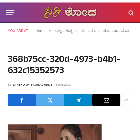
YOU ARE AT:
Home
ಬಣ್ಣದ ಹೆಜ್ಜೆ
akshatha pandavapura: ಸವಾಲಿನ ಪಾತ್ರಗಳಿಗೆ ಹಾತೊರೆಯುವ ರಂಗಪ್ರತಿಭೆ!
»
»
368b75cc-320d-4973-b4b1-
632c15352573
BY
SANTHOSH BAGILAGADDE
31/05/2023