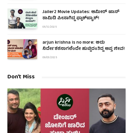
Jailer2 Movie Updates: ಆಮೀರ್ ಖಾನ್
ಕಾಮಿಡಿ ಪೀಸಾಗಿದ್ದ ಫ್ಲಾಶ್‌ಬ್ಯಾಕ್!
05/12/2025
arjun krishna is no more: ಅದು
ನಿರ್ದೇಶಕನಾಗಲೆಂದೇ ಹುಟ್ಟಿದಂತಿದ್ದ ಆಪ್ತ ಜೀವ!
09/03/2025
Don't Miss