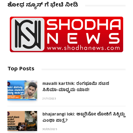
ಶೋಧ ನ್ಯೂಸ್ ಗೆ ಭೇಟಿ ನೀಡಿ
Top Posts
mavalli karthik: ರಂಗಭೂಮಿ ನಟನ
ಸಿನಿಮಾ-ಮಾಧ್ಯಮ ಯಾನ!
21/11/2023
bhajarangi loki: ಅಬ್ಬರಿಸೋ ಲೋಕಿಗೆ ಸಿಕ್ಕಿದ್ದು
ಎಂಥಾ ಪಾತ್ರ?
30/05/2025