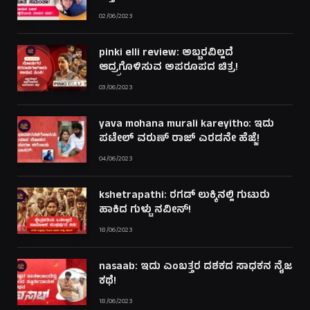
02/06/2023
pinki elli review: ಅಬ್ಬರವಿಲ್ಲದೆ
ಆದ್ರ್ರಗೊಳಿಸುವ ಅಪರೂಪದ ಚಿತ್ರ!
03/06/2023
yava mohana murali kareyitho: ಇದು
ಪಟೇಲ್ ವರುಣ್ ರಾಜ್ ಎರಡನೇ ಹೆಜ್ಜೆ!
04/06/2023
kshetrapathi: ರಗಡ್ ಲುಕ್ಕಿನಲ್ಲಿ ಗುಟುರು
ಹಾಕಿದ ಗುಳ್ಟು ನವೀನ್!
18/06/2023
nasaab: ಇದು ಎಂಬತ್ತರ ದಶಕದ ಸಾಧಕನ ನೈಜ
ಕಥೆ!
18/06/2023