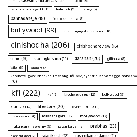
#renukaswamymurdercase
(12)
#toxic
(9)
bahubali
(9)
'santhoshbagilagadde
(8)
balayya
(7)
bannadahejje
(18)
biggbosskannada
(8)
bollywood
(99)
challengingstardarshan
(10)
cinishodha
(206)
cinishodhareview
(16)
darshan
(20)
crime
(13)
darlingkrishna
(14)
gillinata
(8)
jailer
(8)
kanthara
(7)
kerebete_gowrishankar_titlesong_kfi_byvijayendra_shivamogga_sandalwo
(10)
kfi
(222)
kicchasudeep
(12)
kollywood
(9)
kgf
(8)
lifestory
(20)
kruthvik
(10)
lovemocktail3
(9)
mollywood
(13)
milananagaraj
(12)
loveseasons
(9)
prabhas
(23)
mukundaramaswamy
(9)
pawankalyan
(8)
rajanikanth
(12)
rashmikamandanna
(11)
prashanthneel
(7)