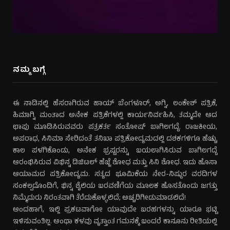
ನಮ್ಮ ಬಗ್ಗೆ
ಈ ನಾಡಿನಲ್ಲಿ ಹೆಸರಾಗಿರುವ ಹಾಯ್ ಬೆಂಗಳೂರ್, ಅಗ್ನಿ, ಲಂಕೇಶ್ ಪತ್ರಿಕೆ,
ಹಿಮಾಗ್ನಿ ಮಂತಾದ ಅನೇಕ ಪತ್ರಿಕೆಗಳಲ್ಲಿ ಕಾರ್ಯನಿರ್ವಹಿಸಿ, ತಮ್ಮದೇ ಆದ
ಛಾಪು ಮೂಡಿಸಿರುವವರು ಪತ್ರಕರ್ತ ಸಂತೋಷ್ ಬಾಗಿಲಗದ್ದೆ. ರಾಜಕೀಯ,
ಅಪರಾಧ, ಸಿನಿಮಾ ಸೇರಿದಂತೆ ತನಿಖಾ ಪತ್ರಿಕೋದ್ಯಮದಲ್ಲಿ ದಶಕಗಳಿಗೂ ಹೆಚ್ಚು
ಕಾಲ ಪಳಗಿಕೊಂಡು, ಅನೇಕ ಭ್ರಷ್ಟರನ್ನು ಬಯಲಾಗಿಸಿರುವ ಬಾಗಿಲಗದ್ದೆ
ಆರಂಭಿಸಿರುವ ವಿಭಿನ್ನ ಡಿಜಿಟಲ್ ಹೆಜ್ಜೆ ಶೋಧ ಮತ್ತು ಸಿನಿ ಶೋಧ. ಇದು ಹೊಸಾ
ಆಯಾಮದ ಪತ್ರಿಕೋದ್ಯಮ. ಸತ್ಯದ ಭೂಮಿಕೆಯ ನೇರ-ನಿಷ್ಠುರ ವರದಿಗಳ
ಸಂಕಲ್ಪದೊಂದಿಗೆ, ಭಿನ್ನ ಶೈಲಿಯ ಬರವಣಿಗೆಯ ಮೂಲಕ ಹೊಸತೊಂದು ಜಗತ್ತು
ನಿಮ್ಮೆದುರು ನಿರಂತವಾಗಿ ತೆರೆದುಕೊಳ್ಳಲಿದೆ; ಅಚ್ಚರಿಗೀಡುಮಾಡಲಿದೆ!
ಅಂದಹಾಗೆ, ಇಲ್ಲಿ ಪ್ರಕಟವಾಗೋ ಯಾವುದೇ ಬರಹಗಳನ್ನು ಯಾರೂ ಭಟ್ಟಿ
ಇಳಿಸುವಂತಿಲ್ಲ. ಅಂಥಾ ಕಳವು ವೃತ್ತಾಂತ ಗಮನಕ್ಕೆ ಬಂದರೆ ಕಾನೂನು ರೀತಿಯಲ್ಲಿ