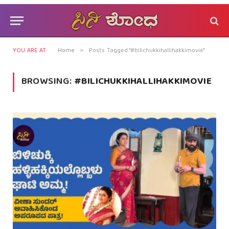
YOU ARE AT:
Home
Posts Tagged "#bilichukkihallihakkimovie"
»
BROWSING:
#BILICHUKKIHALLIHAKKIMOVIE