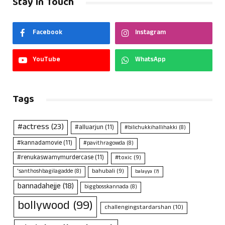
Stay In Touch
Facebook
Instagram
YouTube
WhatsApp
Tags
#actress
(23)
#alluarjun
(11)
#bilichukkihallihakki
(8)
#kannadamovie
(11)
#pavithragowda
(8)
#renukaswamymurdercase
(11)
#toxic
(9)
bahubali
(9)
'santhoshbagilagadde
(8)
balayya
(7)
bannadahejje
(18)
biggbosskannada
(8)
bollywood
(99)
challengingstardarshan
(10)