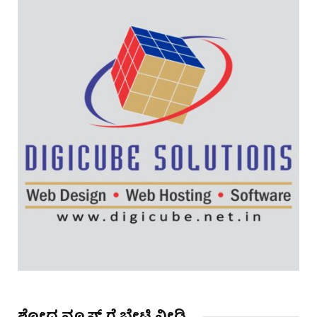
ಶೋಧ ನ್ಯೂಸ್ ಗೆ ಭೇಟಿ ನೀಡಿ