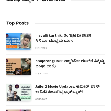
Top Posts
mavalli karthik: ರಂಗಭೂಮಿ ನಟನ
ಸಿನಿಮಾ-ಮಾಧ್ಯಮ ಯಾನ!
21/11/2023
bhajarangi loki: ಅಬ್ಬರಿಸೋ ಲೋಕಿಗೆ ಸಿಕ್ಕಿದ್ದು
ಎಂಥಾ ಪಾತ್ರ?
30/05/2025
Jailer2 Movie Updates: ಆಮೀರ್ ಖಾನ್
ಕಾಮಿಡಿ ಪೀಸಾಗಿದ್ದ ಫ್ಲಾಶ್‌ಬ್ಯಾಕ್!
05/12/2025