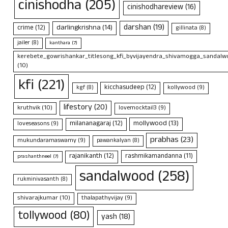
cinishodha
(205)
cinishodhareview
(16)
darshan
(19)
darlingkrishna
(14)
crime
(12)
gillinata
(8)
jailer
(8)
kanthara
(7)
kerebete_gowrishankar_titlesong_kfi_byvijayendra_shivamogga_sandalwo
(10)
kfi
(221)
kicchasudeep
(12)
kollywood
(9)
kgf
(8)
lifestory
(20)
kruthvik
(10)
lovemocktail3
(9)
mollywood
(13)
milananagaraj
(12)
loveseasons
(9)
prabhas
(23)
mukundaramaswamy
(9)
pawankalyan
(8)
rajanikanth
(12)
rashmikamandanna
(11)
prashanthneel
(7)
sandalwood
(258)
rukminivasanth
(8)
shivarajkumar
(10)
thalapathyvijay
(9)
tollywood
(80)
yash
(18)