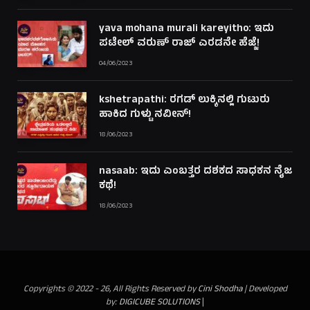
yava mohana murali kareyitho: ಇದು
ಪಟೇಲ್ ವರುಣ್ ರಾಜ್ ಎರಡನೇ ಹೆಜ್ಜೆ!
04/06/2023
kshetrapathi: ರಗಡ್ ಲುಕ್ಕಿನಲ್ಲಿ ಗುಟುರು
ಹಾಕಿದ ಗುಳ್ಟು ನವೀನ್!
18/06/2023
nasaab: ಇದು ಎಂಬತ್ತರ ದಶಕದ ಸಾಧಕನ ನೈಜ
ಕಥೆ!
18/06/2023
Copyrights © 2022 - 26, All Rights Reserved by
Cini Shodha
| Developed
by:
DIGICUBE SOLUTIONS
|