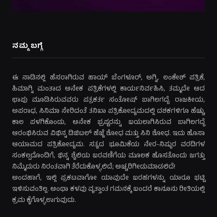
ನಮ್ಮ ಬಗ್ಗೆ
ಈ ನಾಡಿನಲ್ಲಿ ಹೆಸರಾಗಿರುವ ಹಾಯ್ ಬೆಂಗಳೂರ್, ಅಗ್ನಿ, ಲಂಕೇಶ್ ಪತ್ರಿಕೆ,
ಹಿಮಾಗ್ನಿ ಮಂತಾದ ಅನೇಕ ಪತ್ರಿಕೆಗಳಲ್ಲಿ ಕಾರ್ಯನಿರ್ವಹಿಸಿ, ತಮ್ಮದೇ ಆದ
ಛಾಪು ಮೂಡಿಸಿರುವವರು ಪತ್ರಕರ್ತ ಸಂತೋಷ್ ಬಾಗಿಲಗದ್ದೆ. ರಾಜಕೀಯ,
ಅಪರಾಧ, ಸಿನಿಮಾ ಸೇರಿದಂತೆ ತನಿಖಾ ಪತ್ರಿಕೋದ್ಯಮದಲ್ಲಿ ದಶಕಗಳಿಗೂ ಹೆಚ್ಚು
ಕಾಲ ಪಳಗಿಕೊಂಡು, ಅನೇಕ ಭ್ರಷ್ಟರನ್ನು ಬಯಲಾಗಿಸಿರುವ ಬಾಗಿಲಗದ್ದೆ
ಆರಂಭಿಸಿರುವ ವಿಭಿನ್ನ ಡಿಜಿಟಲ್ ಹೆಜ್ಜೆ ಶೋಧ ಮತ್ತು ಸಿನಿ ಶೋಧ. ಇದು ಹೊಸಾ
ಆಯಾಮದ ಪತ್ರಿಕೋದ್ಯಮ. ಸತ್ಯದ ಭೂಮಿಕೆಯ ನೇರ-ನಿಷ್ಠುರ ವರದಿಗಳ
ಸಂಕಲ್ಪದೊಂದಿಗೆ, ಭಿನ್ನ ಶೈಲಿಯ ಬರವಣಿಗೆಯ ಮೂಲಕ ಹೊಸತೊಂದು ಜಗತ್ತು
ನಿಮ್ಮೆದುರು ನಿರಂತವಾಗಿ ತೆರೆದುಕೊಳ್ಳಲಿದೆ; ಅಚ್ಚರಿಗೀಡುಮಾಡಲಿದೆ!
ಅಂದಹಾಗೆ, ಇಲ್ಲಿ ಪ್ರಕಟವಾಗೋ ಯಾವುದೇ ಬರಹಗಳನ್ನು ಯಾರೂ ಭಟ್ಟಿ
ಇಳಿಸುವಂತಿಲ್ಲ. ಅಂಥಾ ಕಳವು ವೃತ್ತಾಂತ ಗಮನಕ್ಕೆ ಬಂದರೆ ಕಾನೂನು ರೀತಿಯಲ್ಲಿ
ಕ್ರಮ ಕೈಗೊಳ್ಳಲಾಗುವುದು.