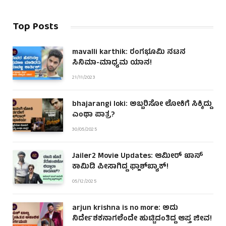
Top Posts
mavalli karthik: ರಂಗಭೂಮಿ ನಟನ
ಸಿನಿಮಾ-ಮಾಧ್ಯಮ ಯಾನ!
21/11/2023
bhajarangi loki: ಅಬ್ಬರಿಸೋ ಲೋಕಿಗೆ ಸಿಕ್ಕಿದ್ದು
ಎಂಥಾ ಪಾತ್ರ?
30/05/2025
Jailer2 Movie Updates: ಆಮೀರ್ ಖಾನ್
ಕಾಮಿಡಿ ಪೀಸಾಗಿದ್ದ ಫ್ಲಾಶ್‌ಬ್ಯಾಕ್!
05/12/2025
arjun krishna is no more: ಅದು
ನಿರ್ದೇಶಕನಾಗಲೆಂದೇ ಹುಟ್ಟಿದಂತಿದ್ದ ಆಪ್ತ ಜೀವ!