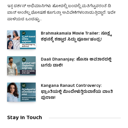
ಇತ್ತ ದರ್ಶನ್ ಅಭಿಮಾನಿಗಳು ಹೋದಲ್ಲಿ ಬಂದಲ್ಲಿ ಮತಿಗೆಟ್ಟವರಂತೆ ಡಿ
ಬಾಸ್ ಅಂತೆಲ್ಲ ಘೋಷಣೆ ಕೂಗುತ್ತಾ ಅವಿವೇಕಿಗಳಂತಾಡುತ್ತಿದ್ದಾರೆ. ಇದೇ
ಪಾಳೆಯದ ಒಂದಷ್ಟು…
Brahmakamala Movie Trailer: ಸೂಕ್ಷ್ಮ
ಕಥನಕ್ಕೆ ಕಣ್ಣಾದ ಸಿದ್ದು ಪೂರ್ಣಚಂದ್ರ!
Daali Dhananjay: ಹೊಸಾ ಅವತಾರದಲ್ಲಿ
ಟಗರು ಡಾಲಿ!
Kangana Ranaut Controvercy:
ಭ್ರಾಂತಿಯಲ್ಲಿ ಮಿಂದೇಳುತ್ತಿರುವಾಕೆಯ ವಾಂತಿ
ಪುರಾಣ!
Stay In Touch