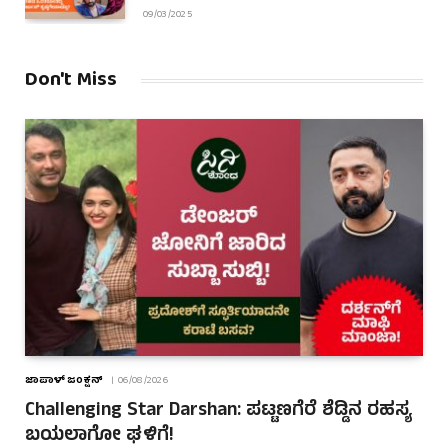
09/03/2025
Don't Miss
ಜಾಪಾಳ್ ಜಂಕ್ಷನ್
06/08/2026
Challenging Star Darshan: ಪಟ್ಟಣಗೆರೆ ಶೆಡ್ಡಿನ ರಹಸ್ಯ
ಬಯಲಾಗೋ ಘಳಿಗೆ!