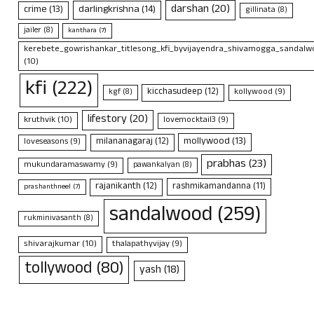
darshan
(20)
crime
(13)
darlingkrishna
(14)
gillinata
(8)
jailer
(8)
kanthara
(7)
kerebete_gowrishankar_titlesong_kfi_byvijayendra_shivamogga_sandalwo
(10)
kfi
(222)
kicchasudeep
(12)
kollywood
(9)
kgf
(8)
lifestory
(20)
kruthvik
(10)
lovemocktail3
(9)
mollywood
(13)
milananagaraj
(12)
loveseasons
(9)
prabhas
(23)
mukundaramaswamy
(9)
pawankalyan
(8)
rajanikanth
(12)
rashmikamandanna
(11)
prashanthneel
(7)
sandalwood
(259)
rukminivasanth
(8)
shivarajkumar
(10)
thalapathyvijay
(9)
tollywood
(80)
yash
(18)