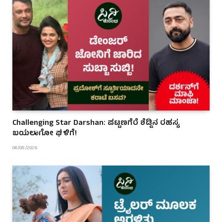
Challenging Star Darshan: ಪಟ್ಟಣಗೆರೆ ಶೆಡ್ಡಿನ ರಹಸ್ಯ
ಬಯಲಾಗೋ ಘಳಿಗೆ!
06/08/2026