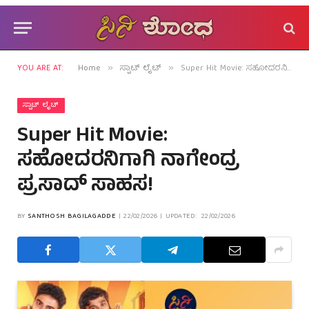
YOU ARE AT:
Home
ಸ್ಪಾಟ್ ಲೈಟ್
Super Hit Movie: ಸಹೋದರನಿಗಾಗಿ ನಾಗೇಂದ್ರ ಪ್ರಸಾದ್ ಸಾಹಸ!
»
»
ಸ್ಪಾಟ್ ಲೈಟ್
Super Hit Movie:
ಸಹೋದರನಿಗಾಗಿ ನಾಗೇಂದ್ರ
ಪ್ರಸಾದ್ ಸಾಹಸ!
BY
SANTHOSH BAGILAGADDE
22/02/2026
UPDATED:
22/02/2026