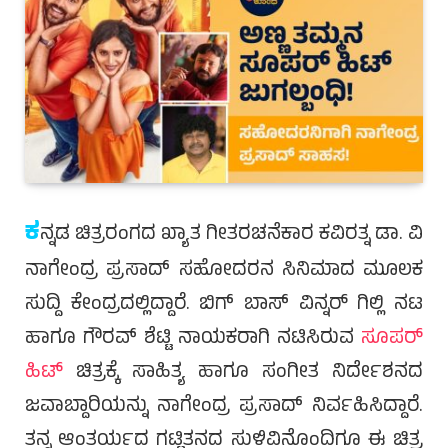
ಕ
ನ್ನಡ ಚಿತ್ರರಂಗದ ಖ್ಯಾತ ಗೀತರಚನೆಕಾರ ಕವಿರತ್ನ ಡಾ. ವಿ
ನಾಗೇಂದ್ರ ಪ್ರಸಾದ್ ಸಹೋದರನ ಸಿನಿಮಾದ ಮೂಲಕ
ಸುದ್ದಿ ಕೇಂದ್ರದಲ್ಲಿದ್ದಾರೆ. ಬಿಗ್ ಬಾಸ್ ವಿನ್ನರ್ ಗಿಲ್ಲಿ ನಟ
ಹಾಗೂ ಗೌರವ್ ಶೆಟ್ಟಿ ನಾಯಕರಾಗಿ ನಟಿಸಿರುವ
ಸೂಪರ್
ಹಿಟ್
ಚಿತ್ರಕ್ಕೆ ಸಾಹಿತ್ಯ ಹಾಗೂ ಸಂಗೀತ ನಿರ್ದೇಶನದ
ಜವಾಬ್ದಾರಿಯನ್ನು ನಾಗೇಂದ್ರ ಪ್ರಸಾದ್ ನಿರ್ವಹಿಸಿದ್ದಾರೆ.
ತನ್ನ ಆಂತರ್ಯದ ಗಟ್ಟಿತನದ ಸುಳಿವಿನೊಂದಿಗೂ ಈ ಚಿತ್ರ