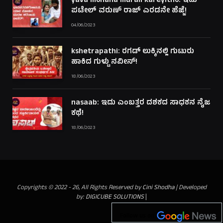
yava mohana murali kareyitho: ಇದು
ಪಟೇಲ್ ವರುಣ್ ರಾಜ್ ಎರಡನೇ ಹೆಜ್ಜೆ!
04/06/2023
kshetrapathi: ರಗಡ್ ಲುಕ್ಕಿನಲ್ಲಿ ಗುಟುರು
ಹಾಕಿದ ಗುಳ್ಟು ನವೀನ್!
18/06/2023
nasaab: ಇದು ಎಂಬತ್ತರ ದಶಕದ ಸಾಧಕನ ನೈಜ
ಕಥೆ!
18/06/2023
Copyrights © 2022 - 26, All Rights Reserved by
Cini Shodha
| Developed
by:
DIGICUBE SOLUTIONS
|
Follow us on