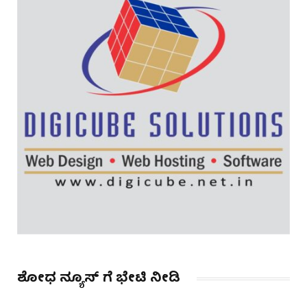
ಶೋಧ ನ್ಯೂಸ್ ಗೆ ಭೇಟಿ ನೀಡಿ