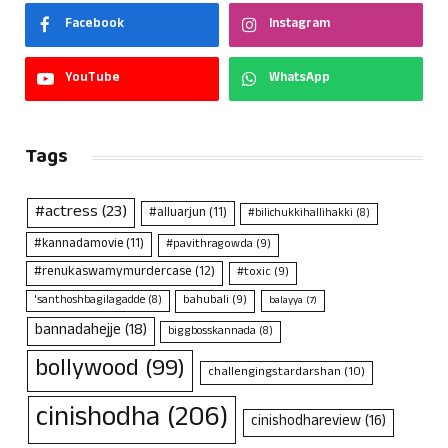
Facebook
Instagram
YouTube
WhatsApp
Tags
#actress
(23)
#alluarjun
(11)
#bilichukkihallihakki
(8)
#kannadamovie
(11)
#pavithragowda
(9)
#renukaswamymurdercase
(12)
#toxic
(9)
bahubali
(9)
'santhoshbagilagadde
(8)
balayya
(7)
bannadahejje
(18)
biggbosskannada
(8)
bollywood
(99)
challengingstardarshan
(10)
cinishodha
(206)
cinishodhareview
(16)