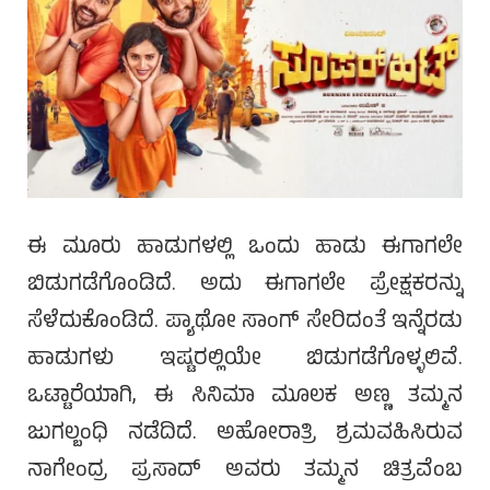
ಈ ಮೂರು ಹಾಡುಗಳಲ್ಲಿ ಒಂದು ಹಾಡು ಈಗಾಗಲೇ
ಬಿಡುಗಡೆಗೊಂಡಿದೆ. ಅದು ಈಗಾಗಲೇ ಪ್ರೇಕ್ಷಕರನ್ನು
ಸೆಳೆದುಕೊಂಡಿದೆ. ಪ್ಯಾಥೋ ಸಾಂಗ್ ಸೇರಿದಂತೆ ಇನ್ನೆರಡು
ಹಾಡುಗಳು ಇಷ್ಟರಲ್ಲಿಯೇ ಬಿಡುಗಡೆಗೊಳ್ಳಲಿವೆ.
ಒಟ್ಟಾರೆಯಾಗಿ, ಈ ಸಿನಿಮಾ ಮೂಲಕ ಅಣ್ಣ ತಮ್ಮನ
ಜುಗಲ್ಬಂಧಿ ನಡೆದಿದೆ. ಅಹೋರಾತ್ರಿ ಶ್ರಮವಹಿಸಿರುವ
ನಾಗೇಂದ್ರ ಪ್ರಸಾದ್ ಅವರು ತಮ್ಮನ ಚಿತ್ರವೆಂಬ