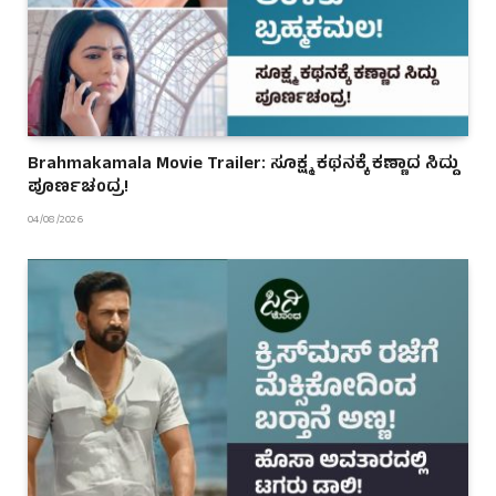
Brahmakamala Movie Trailer: ಸೂಕ್ಷ್ಮ ಕಥನಕ್ಕೆ ಕಣ್ಣಾದ ಸಿದ್ದು
ಪೂರ್ಣಚಂದ್ರ!
04/08/2026