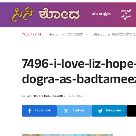
ಸ್ಪಾಟ್
ಮುಖಪುಟ
ಲೈಟ್
YOU ARE AT:
Home
ಬಾಲಿವುಡ್
ridhi dogra: ಅಭಿಮಾನಿಗಳ ಎ
»
»
7496-i-love-liz-hope
dogra-as-badtameez-
BY
SANTHOSH BAGILAGADDE
12/07/2023
Facebook
Twitter
Telegram