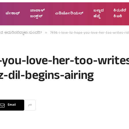
ಜಾಪಾಳ್
ಬಣ್ಣದ
ಕಿರುತೆರೆ
ಟೇಕಾಫ್
ಎಡಿಟೋರಿಯಲ್
ಜಂಕ್ಷನ್
ಹೆಜ್ಜೆ
ಕಿಟಕಿ
ದೆ ಅದುರಿಸಲಿದ್ದಾಳಾ ಸುಂದರಿ?
7496-i-love-liz-hope-you-love-her-too-writes-ri
»
-you-love-her-too-writes
dil-begins-airing
Email