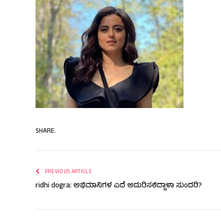
SHARE.
PREVIOUS ARTICLE
ridhi dogra: ಅಭಿಮಾನಿಗಳ ಎದೆ ಅದುರಿಸಲಿದ್ದಾಳಾ ಸುಂದರಿ?