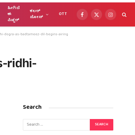
ಹೀಗಿದೆ
ಕಲರ್
ಈ
OTT
Facebook
X
Instagram
ಜೋನ್
ಪಿಚ್ಚರ್
(Twitter)
dhi-dogra-as-badtameez-dil-begins-airing
-ridhi-
Search