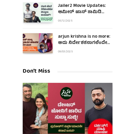
Jailer2 Movie Updates:
ಆಮೀರ್ ಖಾನ್ ಕಾಮಿಡಿ
ಪೀಸಾಗಿದ್ದ ಫ್ಲಾಶ್‌ಬ್ಯಾಕ್!
05/12/2025
arjun krishna is no more:
ಅದು ನಿರ್ದೇಶಕನಾಗಲೆಂದೇ
ಹುಟ್ಟಿದಂತಿದ್ದ ಆಪ್ತ ಜೀವ!
09/03/2025
Don't Miss