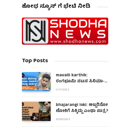
ಶೋಧ ನ್ಯೂಸ್ ಗೆ ಭೇಟಿ ನೀಡಿ
Top Posts
mavalli karthik:
ರಂಗಭೂಮಿ ನಟನ ಸಿನಿಮಾ-
ಮಾಧ್ಯಮ ಯಾನ!
21/11/2023
bhajarangi loki: ಅಬ್ಬರಿಸೋ
ಲೋಕಿಗೆ ಸಿಕ್ಕಿದ್ದು ಎಂಥಾ ಪಾತ್ರ?
30/05/2025