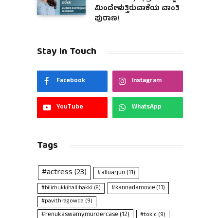
ಮಿಂದೇಳುತ್ತಿರುವಾಕೆಯ ವಾಂತಿ
ಪುರಾಣ!
Stay In Touch
Facebook
Instagram
YouTube
WhatsApp
Tags
#actress
(23)
#alluarjun
(11)
#kannadamovie
(11)
#bilichukkihallihakki
(8)
#pavithragowda
(9)
#renukaswamymurdercase
(12)
#toxic
(9)