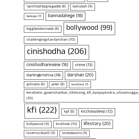
bahubali
(9)
'santhoshbagilagadde
(8)
bannadahejje
(18)
balayya
(7)
bollywood
(99)
biggbosskannada
(8)
challengingstardarshan
(10)
cinishodha
(206)
cinishodhareview
(16)
crime
(13)
darshan
(20)
darlingkrishna
(14)
gillinata
(8)
jailer
(8)
kanthara
(7)
kerebete_gowrishankar_titlesong_kfi_byvijayendra_shivamogga
(10)
kfi
(222)
kicchasudeep
(12)
kgf
(8)
lifestory
(20)
kruthvik
(10)
kollywood
(9)
lovemocktail3
(9)
loveseasons
(9)