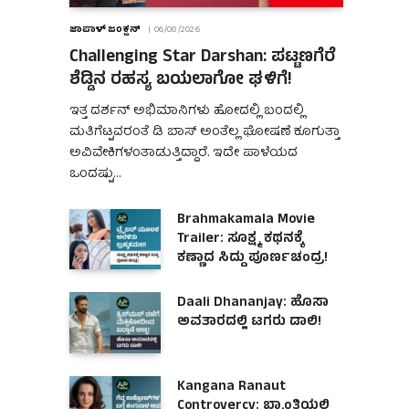
ಜಾಪಾಳ್ ಜಂಕ್ಷನ್
06/08/2026
Challenging Star Darshan: ಪಟ್ಟಣಗೆರೆ
ಶೆಡ್ಡಿನ ರಹಸ್ಯ ಬಯಲಾಗೋ ಘಳಿಗೆ!
ಇತ್ತ ದರ್ಶನ್ ಅಭಿಮಾನಿಗಳು ಹೋದಲ್ಲಿ ಬಂದಲ್ಲಿ
ಮತಿಗೆಟ್ಟವರಂತೆ ಡಿ ಬಾಸ್ ಅಂತೆಲ್ಲ ಘೋಷಣೆ ಕೂಗುತ್ತಾ
ಅವಿವೇಕಿಗಳಂತಾಡುತ್ತಿದ್ದಾರೆ. ಇದೇ ಪಾಳೆಯದ
ಒಂದಷ್ಟು…
Brahmakamala Movie
Trailer: ಸೂಕ್ಷ್ಮ ಕಥನಕ್ಕೆ
ಕಣ್ಣಾದ ಸಿದ್ದು ಪೂರ್ಣಚಂದ್ರ!
Daali Dhananjay: ಹೊಸಾ
ಅವತಾರದಲ್ಲಿ ಟಗರು ಡಾಲಿ!
Kangana Ranaut
Controvercy: ಭ್ರಾಂತಿಯಲ್ಲಿ