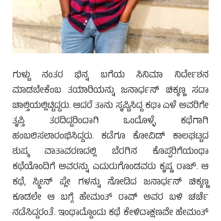
ಗುಳ್ಟು ನಂತರ ಭಿನ್ನ ಬಗೆಯ ಸಿನಿಮಾ ನಿರ್ದೇಶನ
ಮಾಡಬೇಕೆಂಬ ತಯಾರಿಯನ್ನು ಜನಾರ್ಧನ್ ಚಿಕ್ಕಣ್ಣ ಸದಾ
ಚಾಲ್ತಿಯಲ್ಲಿಟ್ಟಿದ್ದರು. ಆದರೆ ತಾನು ಸೃಷ್ಟಿಸಿದ್ದ ಕಥಾ ಎಳೆ ಅವರಿಗೇ
ತೃಪ್ತಿ ತರದಿದ್ದರಿಂದಾಗಿ ಒಂದೊಳ್ಳೆ ಕಥೆಗಾಗಿ
ಹಂಬಲಿಸಲಾರಂಭಿಸಿದ್ದರು. ಕಡೆಗೂ ಕೋವಿಡ್ ಕಾಲಘಟ್ಟದ
ಶುಷ್ಕ ವಾತಾವರಣದಲ್ಲಿ ಬೆರಗಿನ ಕೊಪ್ಪರಿಗೆಯಂಥಾ
ಕಥೆಯೊಂದಿಗೆ ಅವರನ್ನು ಎದುರುಗೊಂಡವರು ಕೃಷ್ಣ ರಾಜ್. ಆ
ಕಥೆ, ಸ್ಕ್ರೀನ್ ಪ್ಲೇ ಗಳನ್ನು ನೋಡಿದ ಜನಾರ್ಧನ್ ಚಿಕ್ಕಣ್ಣ
ಕೂಡಲೇ ಆ ಬಗ್ಗೆ ಹೇಮಂತ್ ರಾವ್ ಅವರ ಬಳಿ ಚರ್ಚೆ
ನಡೆಸಿದ್ದರಂತೆ. ಇಂಥಾದ್ದೊಂದು ಕಥೆ ಕೇಳಿದಾಕ್ಷಣವೇ ಹೇಮಂತ್