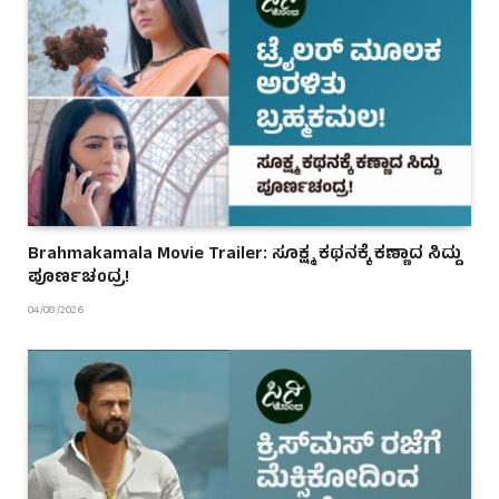
Brahmakamala Movie Trailer: ಸೂಕ್ಷ್ಮ ಕಥನಕ್ಕೆ ಕಣ್ಣಾದ ಸಿದ್ದು
ಪೂರ್ಣಚಂದ್ರ!
04/08/2026