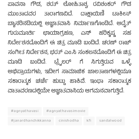
ಪಾವನಾ ಗೌಡ, ಶರತ್ ಲೋಹಿತಾಶ್ವ, ರವಿಶಂಕರ್ ಗೌಡ
ಮುಂತಾದವರ ತಾರಾಗಣವಿದೆ. ದಾಕ್ಷಾಯಿಣಿ ಟಾಕೀಸ್
ಬ್ಯಾನರಿನಡಿಯಲ್ಲಿ ಅಜ್ಞಾತವಾಸಿ ನಿರ್ಮಾಣಗೊಂಡಿದೆ. ಅದೈತ್
ಗುರುಮೂರ್ತಿ ಛಾಯಾಗ್ರಹಣ, ಎನ್ ಹರಿಕೃಷ್ಣ ಸಹ
ನಿರ್ದೇಶನದೊಂದಿಗೆ ಈ ಚಿತ್ರ ಮೂಡಿ ಬಂದಿದೆ. ಚರಣ್ ರಾಜ್
ಸಂಗೀತ ನಿರ್ದೇಶನ, ಭರತ್ ಎಂ.ಸಿ ಸಂಕಲನದೊಂದಿಗೆ ಈ ಚಿತ್ರ
ಮೂಡಿ ಬಂದಿದೆ. ಟ್ರೈಲರ್ ಗೆ ಸಿಗುತ್ತಿರುವ ಒಳ್ಳೆ
ಅಭಿಪ್ರಾಯಗಳು, ಇದೀಗ ಸಾಮಾಜಿಕ ಜಾಲತಾಣಗಳಲ್ಲಿಯೂ
ಸಕಾರಾತ್ಮಕ ಚರ್ಚೆ ಹುಟ್ಟು ಹಾಕಿವೆ. ಇಂಥಾ ಸಕಾರಾತ್ಮಕ
ವಾತಾವರಣದಲ್ಲಿಯೇ ಅಜ್ಞಾತವಾಸಿಯ ಆಗಮನವಾಗುತ್ತಿದೆ.
#agnyathavasi
#agnyathavasimovie
#janardhanchikkanna
cinishodha
kfi
sandalwood