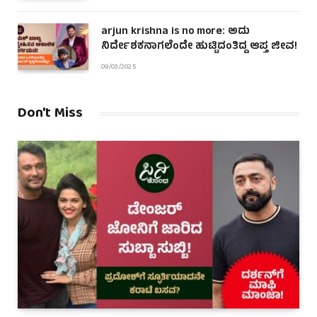
arjun krishna is no more: ಅದು
ನಿರ್ದೇಶಕನಾಗಲೆಂದೇ ಹುಟ್ಟಿದಂತಿದ್ದ ಆಪ್ತ ಜೀವ!
09/03/2025
Don't Miss