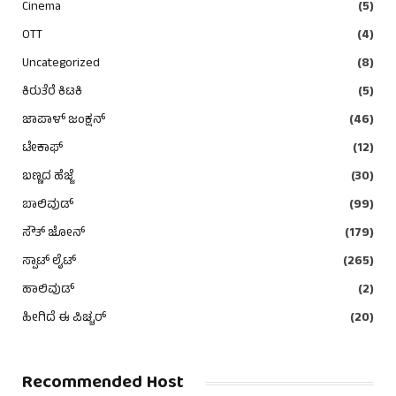
Cinema
(5)
OTT
(4)
Uncategorized
(8)
ಕಿರುತೆರೆ ಕಿಟಕಿ
(5)
ಜಾಪಾಳ್ ಜಂಕ್ಷನ್
(46)
ಟೇಕಾಫ್
(12)
ಬಣ್ಣದ ಹೆಜ್ಜೆ
(30)
ಬಾಲಿವುಡ್
(99)
ಸೌತ್ ಜೋನ್
(179)
ಸ್ಪಾಟ್ ಲೈಟ್
(265)
ಹಾಲಿವುಡ್
(2)
ಹೀಗಿದೆ ಈ ಪಿಚ್ಚರ್
(20)
Recommended Host