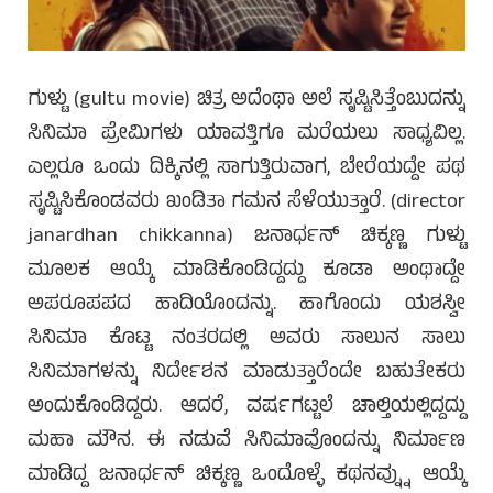
ಗುಳ್ಟು (gultu movie) ಚಿತ್ರ ಅದೆಂಥಾ ಅಲೆ ಸೃಷ್ಟಿಸಿತ್ತೆಂಬುದನ್ನು
ಸಿನಿಮಾ ಪ್ರೇಮಿಗಳು ಯಾವತ್ತಿಗೂ ಮರೆಯಲು ಸಾಧ್ಯವಿಲ್ಲ.
ಎಲ್ಲರೂ ಒಂದು ದಿಕ್ಕಿನಲ್ಲಿ ಸಾಗುತ್ತಿರುವಾಗ, ಬೇರೆಯದ್ದೇ ಪಥ
ಸೃಷ್ಟಿಸಿಕೊಂಡವರು ಖಂಡಿತಾ ಗಮನ ಸೆಳೆಯುತ್ತಾರೆ. (director
janardhan chikkanna) ಜನಾರ್ಧನ್ ಚಿಕ್ಕಣ್ಣ ಗುಳ್ಟು
ಮೂಲಕ ಆಯ್ಕೆ ಮಾಡಿಕೊಂಡಿದ್ದದ್ದು ಕೂಡಾ ಅಂಥಾದ್ದೇ
ಅಪರೂಪಪದ ಹಾದಿಯೊಂದನ್ನು. ಹಾಗೊಂದು ಯಶಸ್ವೀ
ಸಿನಿಮಾ ಕೊಟ್ಟ ನಂತರದಲ್ಲಿ ಅವರು ಸಾಲುನ ಸಾಲು
ಸಿನಿಮಾಗಳನ್ನು ನಿರ್ದೇಶನ ಮಾಡುತ್ತಾರೆಂದೇ ಬಹುತೇಕರು
ಅಂದುಕೊಂಡಿದ್ದರು. ಆದರೆ, ವರ್ಷಗಟ್ಟಲೆ ಚಾಲ್ತಿಯಲ್ಲಿದ್ದದ್ದು
ಮಹಾ ಮೌನ. ಈ ನಡುವೆ ಸಿನಿಮಾವೊಂದನ್ನು ನಿರ್ಮಾಣ
ಮಾಡಿದ್ದ ಜನಾರ್ಧನ್ ಚಿಕ್ಕಣ್ಣ ಒಂದೊಳ್ಳೆ ಕಥನವ್ನ್ನು ಆಯ್ಕೆ