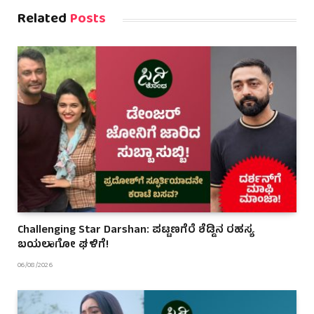
Related
Posts
Challenging Star Darshan: ಪಟ್ಟಣಗೆರೆ ಶೆಡ್ಡಿನ ರಹಸ್ಯ
ಬಯಲಾಗೋ ಘಳಿಗೆ!
06/08/2026