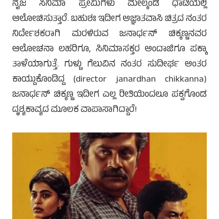
ನೈಜ ಸಿನಿಮಾ ಪ್ರೇಮಿಗಳು ಮೇಲ್ಕಂಡ ಧಾಟಿಯಲ್ಲಿ
ಆಲೋಚಿಸುತ್ತಾರೆ. ಬಹುಶಃ ಇದೀಗ ಅಜ್ಞಾತವಾಸಿ ಚಿತ್ರದ ನಂತರ
ನಿರ್ದೇಶಕರಾಗಿ ಮರಳಿರುವ ಜನಾರ್ಧನ್ ಚಿಕ್ಕಣ್ಣನವರ
ಆಲೋಚನಾ ಲಹರಿಗೂ, ಸಿನಿಮಾಸಕ್ತರ ಅಂದಾಜಿಗೂ ಪಕ್ಕಾ
ತಾಳೆಯಾಗುತ್ತೆ. ಗುಳ್ಟು ಗೆಲುವಿನ ನಂತರ ಸುದೀರ್ಘ ಅಂತರ
ಕಾಯ್ದುಕೊಂಡಿದ್ದ (director janardhan chikkanna)
ಜನಾರ್ಧನ್ ಚಿಕ್ಕಣ್ಣ ಇದೀಗ ಎಲ್ಲ ರೀತಿಯಿಂದಲೂ ಪಕ್ವಗೊಂಡ
ದೃಶ್ಯಕಾವ್ಯದ ಮೂಲಕ ವಾಪಾಸಾಗಿದ್ದಾರೆ!