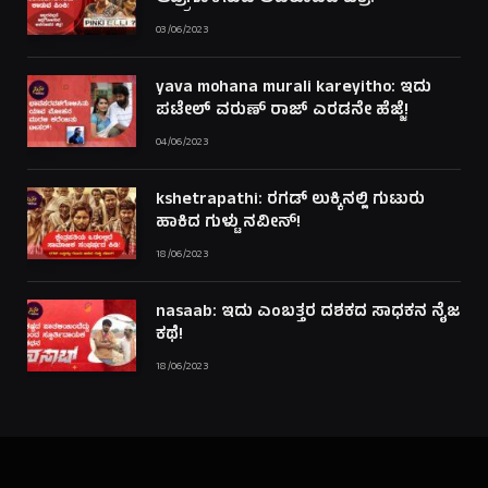
03/06/2023
yava mohana murali kareyitho: ಇದು
ಪಟೇಲ್ ವರುಣ್ ರಾಜ್ ಎರಡನೇ ಹೆಜ್ಜೆ!
04/06/2023
kshetrapathi: ರಗಡ್ ಲುಕ್ಕಿನಲ್ಲಿ ಗುಟುರು
ಹಾಕಿದ ಗುಳ್ಟು ನವೀನ್!
18/06/2023
nasaab: ಇದು ಎಂಬತ್ತರ ದಶಕದ ಸಾಧಕನ ನೈಜ
ಕಥೆ!
18/06/2023