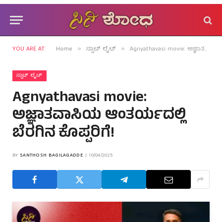
YOU ARE AT:
Home
ಸ್ಪಾಟ್ ಲೈಟ್
Agnyathavasi movie: ಅಜ್ಞಾತವಾಸಿಯ ಆಂತರ್ಯದಲ್ಲಿ ಬೆರಗಿನ ಕೊಪ್ಪರಿಗೆ!
»
»
ಸ್ಪಾಟ್ ಲೈಟ್
Agnyathavasi movie:
ಅಜ್ಞಾತವಾಸಿಯ ಆಂತರ್ಯದಲ್ಲಿ
ಬೆರಗಿನ ಕೊಪ್ಪರಿಗೆ!
BY
SANTHOSH BAGILAGADDE
10/04/2025