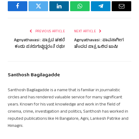
Facebook
Twitter
LinkedIn
WhatsApp
Telegram
Email
PREVIOUS ARTICLE
NEXT ARTICLE
Agnyathavasi : ಪಾತ್ರದ ಚಹರೆ
Agnyathavasi : ಪಾವನಾಗೀಗ
ಕಂಡು ಪತರುಗುಟ್ಟಿದ್ದರಂತೆ ರಘು!
ಚೆಂದದ ಪಾತ್ರ ಒಲಿದ ಖುಷಿ!
Santhosh Bagilagadde
Santhosh Bagilagadde is a name that is familiar in journalistic
circles and has rendered valuable service for many significant
years. Known for his vast knowledge and work in the field of
cinema, crime, investigation and politics, Santhosh has worked in
reputed publications like Hi Bangalore, Agni, Lankesh Patrike and
Himagni.