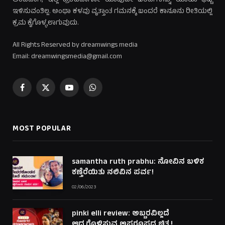
ಅಂದಹಾಗೆ, ಇಲ್ಲಿ ಪ್ರಕಟವಾಗೋ ಯಾವುದೇ ಬರಹಗಳನ್ನು ಯಾರೂ ಭಟ್ಟಿ
ಇಳಿಸುವಂತಿಲ್ಲ. ಅಂಥಾ ಕಳವು ವೃತ್ತಾಂತ ಗಮನಕ್ಕೆ ಬಂದರೆ ಕಾನೂನು ರೀತಿಯಲ್ಲಿ
ಕ್ರಮ ಕೈಗೊಳ್ಳಲಾಗುವುದು.
All Rights Reserved by dreamwings media
Email: dreamwingsmedia@gmail.com
Facebook
X
YouTube
WhatsApp
(Twitter)
MOST POPULAR
samantha ruth prabhu: ನೋವಿನ ಬಳಿಕ
ಕಣ್ತೆರೆಯಿತು ನಲಿವಿನ ಪರ್ವ!
02/06/2023
pinki elli review: ಅಬ್ಬರವಿಲ್ಲದೆ
ಆದ್ರ್ರಗೊಳಿಸುವ ಅಪರೂಪದ ಚಿತ್ರ!