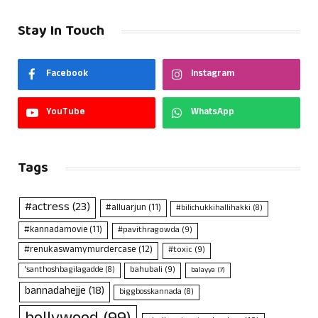
Stay In Touch
Facebook
Instagram
YouTube
WhatsApp
Tags
#actress
(23)
#alluarjun
(11)
#bilichukkihallihakki
(8)
#kannadamovie
(11)
#pavithragowda
(9)
#renukaswamymurdercase
(12)
#toxic
(9)
bahubali
(9)
'santhoshbagilagadde
(8)
balayya
(7)
bannadahejje
(18)
biggbosskannada
(8)