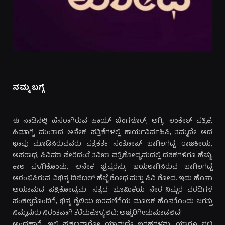
ನಮ್ಮ ಬಗ್ಗೆ
ಈ ನಾಡಿನಲ್ಲಿ ಹೆಸರಾಗಿರುವ ಹಾಯ್ ಬೆಂಗಳೂರ್, ಅಗ್ನಿ, ಲಂಕೇಶ್ ಪತ್ರಿಕೆ,
ಹಿಮಾಗ್ನಿ ಮಂತಾದ ಅನೇಕ ಪತ್ರಿಕೆಗಳಲ್ಲಿ ಕಾರ್ಯನಿರ್ವಹಿಸಿ, ತಮ್ಮದೇ ಆದ
ಛಾಪು ಮೂಡಿಸಿರುವವರು ಪತ್ರಕರ್ತ ಸಂತೋಷ್ ಬಾಗಿಲಗದ್ದೆ. ರಾಜಕೀಯ,
ಅಪರಾಧ, ಸಿನಿಮಾ ಸೇರಿದಂತೆ ತನಿಖಾ ಪತ್ರಿಕೋದ್ಯಮದಲ್ಲಿ ದಶಕಗಳಿಗೂ ಹೆಚ್ಚು
ಕಾಲ ಪಳಗಿಕೊಂಡು, ಅನೇಕ ಭ್ರಷ್ಟರನ್ನು ಬಯಲಾಗಿಸಿರುವ ಬಾಗಿಲಗದ್ದೆ
ಆರಂಭಿಸಿರುವ ವಿಭಿನ್ನ ಡಿಜಿಟಲ್ ಹೆಜ್ಜೆ ಶೋಧ ಮತ್ತು ಸಿನಿ ಶೋಧ. ಇದು ಹೊಸಾ
ಆಯಾಮದ ಪತ್ರಿಕೋದ್ಯಮ. ಸತ್ಯದ ಭೂಮಿಕೆಯ ನೇರ-ನಿಷ್ಠುರ ವರದಿಗಳ
ಸಂಕಲ್ಪದೊಂದಿಗೆ, ಭಿನ್ನ ಶೈಲಿಯ ಬರವಣಿಗೆಯ ಮೂಲಕ ಹೊಸತೊಂದು ಜಗತ್ತು
ನಿಮ್ಮೆದುರು ನಿರಂತವಾಗಿ ತೆರೆದುಕೊಳ್ಳಲಿದೆ; ಅಚ್ಚರಿಗೀಡುಮಾಡಲಿದೆ!