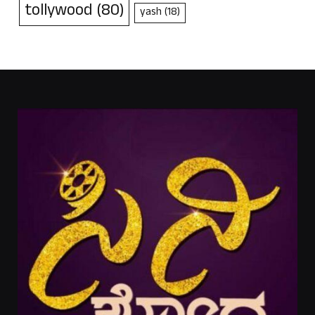
tollywood
(80)
yash
(18)