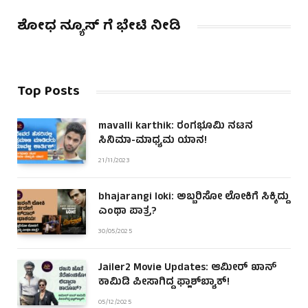
ಶೋಧ ನ್ಯೂಸ್ ಗೆ ಭೇಟಿ ನೀಡಿ
Top Posts
mavalli karthik: ರಂಗಭೂಮಿ ನಟನ
ಸಿನಿಮಾ-ಮಾಧ್ಯಮ ಯಾನ!
21/11/2023
bhajarangi loki: ಅಬ್ಬರಿಸೋ ಲೋಕಿಗೆ ಸಿಕ್ಕಿದ್ದು
ಎಂಥಾ ಪಾತ್ರ?
30/05/2025
Jailer2 Movie Updates: ಆಮೀರ್ ಖಾನ್
ಕಾಮಿಡಿ ಪೀಸಾಗಿದ್ದ ಫ್ಲಾಶ್‌ಬ್ಯಾಕ್!
05/12/2025