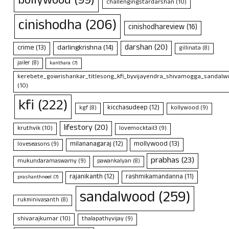
bollywood
(99)
challengingstardarshan
(10)
cinishodha
(206)
cinishodhareview
(16)
darshan
(20)
crime
(13)
darlingkrishna
(14)
gillinata
(8)
jailer
(8)
kanthara
(7)
kerebete_gowrishankar_titlesong_kfi_byvijayendra_shivamogga_sandalwo
(10)
kfi
(222)
kicchasudeep
(12)
kollywood
(9)
kgf
(8)
lifestory
(20)
kruthvik
(10)
lovemocktail3
(9)
mollywood
(13)
milananagaraj
(12)
loveseasons
(9)
prabhas
(23)
mukundaramaswamy
(9)
pawankalyan
(8)
rajanikanth
(12)
rashmikamandanna
(11)
prashanthneel
(7)
sandalwood
(259)
rukminivasanth
(8)
shivarajkumar
(10)
thalapathyvijay
(9)