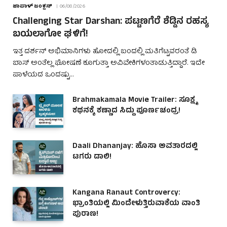
ಜಾಪಾಳ್ ಜಂಕ್ಷನ್
06/08/2026
Challenging Star Darshan: ಪಟ್ಟಣಗೆರೆ ಶೆಡ್ಡಿನ ರಹಸ್ಯ
ಬಯಲಾಗೋ ಘಳಿಗೆ!
ಇತ್ತ ದರ್ಶನ್ ಅಭಿಮಾನಿಗಳು ಹೋದಲ್ಲಿ ಬಂದಲ್ಲಿ ಮತಿಗೆಟ್ಟವರಂತೆ ಡಿ
ಬಾಸ್ ಅಂತೆಲ್ಲ ಘೋಷಣೆ ಕೂಗುತ್ತಾ ಅವಿವೇಕಿಗಳಂತಾಡುತ್ತಿದ್ದಾರೆ. ಇದೇ
ಪಾಳೆಯದ ಒಂದಷ್ಟು…
Brahmakamala Movie Trailer: ಸೂಕ್ಷ್ಮ
ಕಥನಕ್ಕೆ ಕಣ್ಣಾದ ಸಿದ್ದು ಪೂರ್ಣಚಂದ್ರ!
Daali Dhananjay: ಹೊಸಾ ಅವತಾರದಲ್ಲಿ
ಟಗರು ಡಾಲಿ!
Kangana Ranaut Controvercy:
ಭ್ರಾಂತಿಯಲ್ಲಿ ಮಿಂದೇಳುತ್ತಿರುವಾಕೆಯ ವಾಂತಿ
ಪುರಾಣ!